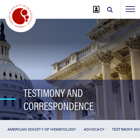
Jump
to
Main
Content
TESTIMONY AND
CORRESPONDENCE
AMERICAN SOCIETY OF HEMATOLOGY
ADVOCACY
TESTIMONY A