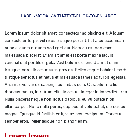
LABEL-MODAL-WITH-TEXT-CLICK-TO-ENLARGE
Lorem ipsum dolor sit amet, consectetur adipiscing elit. Aliquam
consectetur turpis vel risus tristique porta. Ut ut arcu accumsan
nunc aliquam aliquam sed eget dui. Nam eu est non enim
malesuada placerat. Etiam sit amet est porta magna iaculis
venenatis at porttitor ligula. Vestibulum eleifend diam ut enim
tristique, non ultrices mauris gravida. Pellentesque habitant morbi
tristique senectus et netus et malesuada fames ac turpis egestas.
Vivamus vel varius sapien, nec finibus sem. Curabitur mollis
rhoncus metus, in rutrum elit ultrices ut. Integer in imperdiet urna.
Nulla placerat neque non lectus dapibus, eu vulputate nibh
ullamcorper. Nunc nulla purus, dapibus ut volutpat at, ultrices eu
magna. Quisque id facilisis velit, vitae posuere ipsum. Donec ut
semper eros. Pellentesque non blandit enim.
Lorem Ipsem