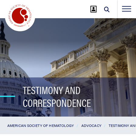
Jump
to
Main
Content
TESTIMONY AND
CORRESPONDENCE
AMERICAN SOCIETY OF HEMATOLOGY
ADVOCACY
TESTIMONY A