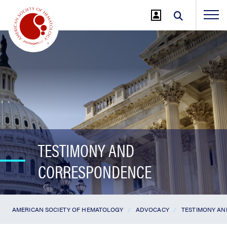
Jump
to
Main
Content
TESTIMONY AND
CORRESPONDENCE
AMERICAN SOCIETY OF HEMATOLOGY
ADVOCACY
TESTIMONY A