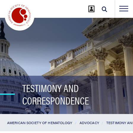
Jump
to
Main
Content
TESTIMONY AND
CORRESPONDENCE
AMERICAN SOCIETY OF HEMATOLOGY
ADVOCACY
TESTIMONY A