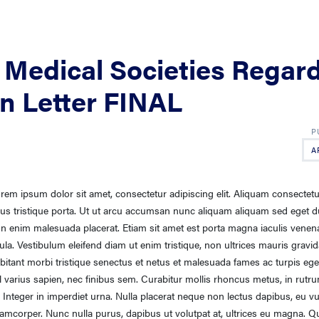
Medical Societies Regar
on Letter FINAL
A
rem ipsum dolor sit amet, consectetur adipiscing elit. Aliquam consectetur
sus tristique porta. Ut ut arcu accumsan nunc aliquam aliquam sed eget d
n enim malesuada placerat. Etiam sit amet est porta magna iaculis venenat
gula. Vestibulum eleifend diam ut enim tristique, non ultrices mauris gravi
bitant morbi tristique senectus et netus et malesuada fames ac turpis eg
l varius sapien, nec finibus sem. Curabitur mollis rhoncus metus, in rutrum
. Integer in imperdiet urna. Nulla placerat neque non lectus dapibus, eu v
lamcorper. Nunc nulla purus, dapibus ut volutpat at, ultrices eu magna. Q