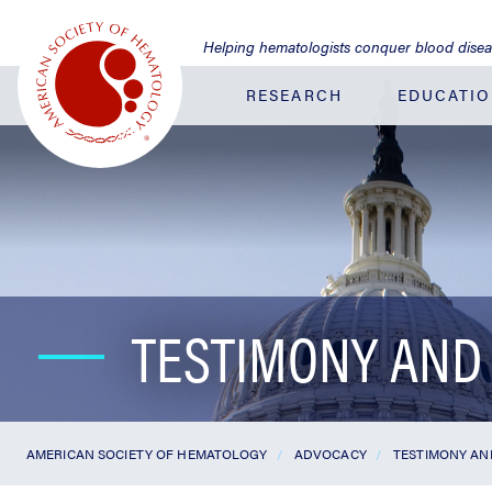
Jump
to
Helping hematologists conquer blood dise
Main
Content
RESEARCH
EDUCATI
TESTIMONY AND
AMERICAN SOCIETY OF HEMATOLOGY
ADVOCACY
TESTIMONY A