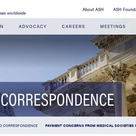
About ASH
ASH Founda
ases worldwide
ON
ADVOCACY
CAREERS
MEETINGS
 CORRESPONDENCE
ND CORRESPONDENCE
PAYMENT CONCERNS FROM MEDICAL SOCIETIES R