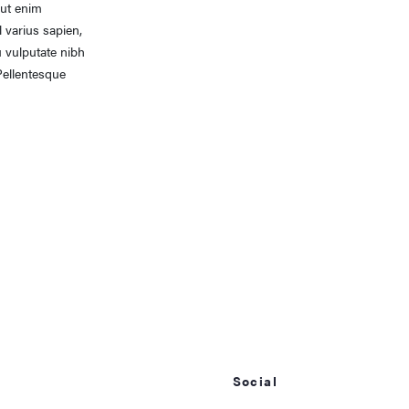
 ut enim
 varius sapien,
u vulputate nibh
Pellentesque
Social