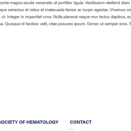
orta magna iaculis venenatis at porttitor ligula. Vestibulum eleifend diam
stique senectus et netus et malesuada fames ac turpis egestas. Vivamus vel
s ut. Integer in imperdiet urna. Nulla placerat neque non lectus dapibus, e
a. Quisque id facilisis velit, vitae posuere ipsum. Donec ut semper eros. 
SOCIETY OF HEMATOLOGY
CONTACT