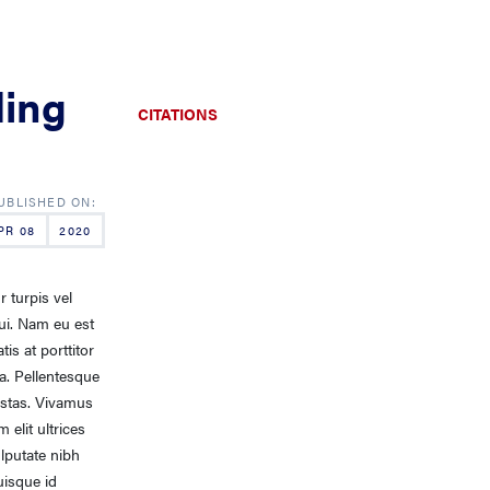
ding
CITATIONS
PR 08
2020
 turpis vel
ui. Nam eu est
is at porttitor
da. Pellentesque
estas. Vivamus
 elit ultrices
ulputate nibh
uisque id