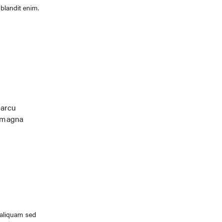
 blandit enim.
 arcu
a magna
 aliquam sed