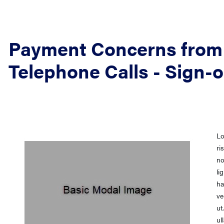
Payment Concerns from 
Telephone Calls - Sign-
Lo
ri
no
li
ha
ve
ut
ul