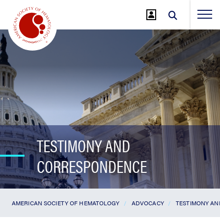
Jump
to
Main
Content
TESTIMONY AND
CORRESPONDENCE
AMERICAN SOCIETY OF HEMATOLOGY
ADVOCACY
TESTIMONY A