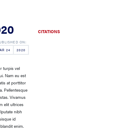
020
CITATIONS
AR 24
2020
 turpis vel
ui. Nam eu est
is at porttitor
da. Pellentesque
estas. Vivamus
 elit ultrices
ulputate nibh
uisque id
 blandit enim.