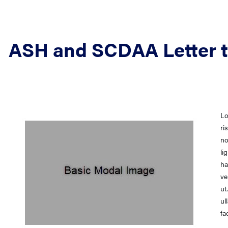
ASH and SCDAA Letter 
Lo
ri
no
li
ha
ve
ut
ul
fa