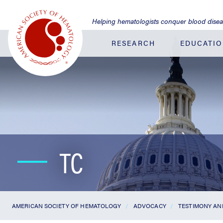
Jump
to
Helping hematologists conquer blood dise
Main
Content
RESEARCH
EDUCATI
TC
AMERICAN SOCIETY OF HEMATOLOGY
ADVOCACY
TESTIMONY A