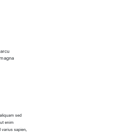
 arcu
a magna
 aliquam sed
 ut enim
 varius sapien,