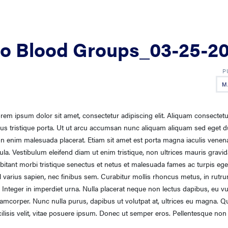
to Blood Groups_03-25-2
M
rem ipsum dolor sit amet, consectetur adipiscing elit. Aliquam consectetur
sus tristique porta. Ut ut arcu accumsan nunc aliquam aliquam sed eget d
n enim malesuada placerat. Etiam sit amet est porta magna iaculis venenat
gula. Vestibulum eleifend diam ut enim tristique, non ultrices mauris gravi
bitant morbi tristique senectus et netus et malesuada fames ac turpis eg
l varius sapien, nec finibus sem. Curabitur mollis rhoncus metus, in rutrum
. Integer in imperdiet urna. Nulla placerat neque non lectus dapibus, eu v
lamcorper. Nunc nulla purus, dapibus ut volutpat at, ultrices eu magna. Q
cilisis velit, vitae posuere ipsum. Donec ut semper eros. Pellentesque non