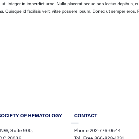
s ut. Integer in imperdiet urna. Nulla placerat neque non lectus dapibus, e
a. Quisque id facilisis velit, vitae posuere ipsum. Donec ut semper eros. 
SOCIETY OF HEMATOLOGY
CONTACT
 NW, Suite 900,
Phone 202-776-0544
 DC 20036
Toll Free 866-828-1231