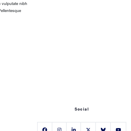
u vulputate nibh
Pellentesque
Social