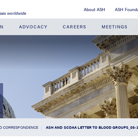
About ASH
ASH Founda
ases worldwide
ON
ADVOCACY
CAREERS
MEETINGS
ND CORRESPONDENCE
ASH AND SCDAA LETTER TO BLOOD GROUPS_03-2