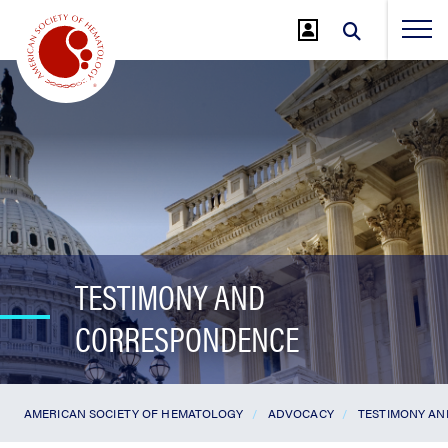
Jump
to
Main
Content
TESTIMONY AND
CORRESPONDENCE
AMERICAN SOCIETY OF HEMATOLOGY
ADVOCACY
TESTIMONY A