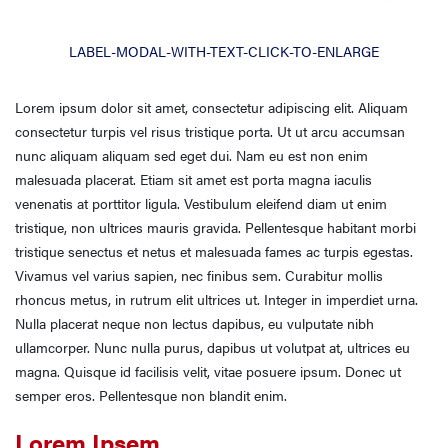
LABEL-MODAL-WITH-TEXT-CLICK-TO-ENLARGE
Lorem ipsum dolor sit amet, consectetur adipiscing elit. Aliquam
consectetur turpis vel risus tristique porta. Ut ut arcu accumsan
nunc aliquam aliquam sed eget dui. Nam eu est non enim
malesuada placerat. Etiam sit amet est porta magna iaculis
venenatis at porttitor ligula. Vestibulum eleifend diam ut enim
tristique, non ultrices mauris gravida. Pellentesque habitant morbi
tristique senectus et netus et malesuada fames ac turpis egestas.
Vivamus vel varius sapien, nec finibus sem. Curabitur mollis
rhoncus metus, in rutrum elit ultrices ut. Integer in imperdiet urna.
Nulla placerat neque non lectus dapibus, eu vulputate nibh
ullamcorper. Nunc nulla purus, dapibus ut volutpat at, ultrices eu
magna. Quisque id facilisis velit, vitae posuere ipsum. Donec ut
semper eros. Pellentesque non blandit enim.
Lorem Ipsem