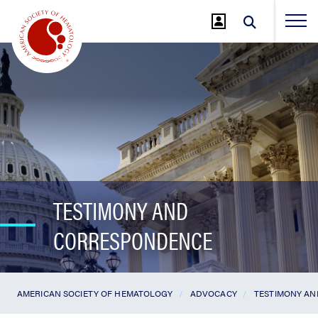
Jump
to
Main
Content
TESTIMONY AND
CORRESPONDENCE
AMERICAN SOCIETY OF HEMATOLOGY
ADVOCACY
TESTIMONY A