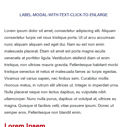
LABEL-MODAL-WITH-TEXT-CLICK-TO-ENLARGE
Lorem ipsum dolor sit amet, consectetur adipiscing elit. Aliquam
consectetur turpis vel risus tristique porta. Ut ut arcu accumsan
nunc aliquam aliquam sed eget dui. Nam eu est non enim
malesuada placerat. Etiam sit amet est porta magna iaculis
venenatis at porttitor ligula. Vestibulum eleifend diam ut enim
tristique, non ultrices mauris gravida. Pellentesque habitant morbi
tristique senectus et netus et malesuada fames ac turpis egestas.
Vivamus vel varius sapien, nec finibus sem. Curabitur mollis
rhoncus metus, in rutrum elit ultrices ut. Integer in imperdiet urna.
Nulla placerat neque non lectus dapibus, eu vulputate nibh
ullamcorper. Nunc nulla purus, dapibus ut volutpat at, ultrices eu
magna. Quisque id facilisis velit, vitae posuere ipsum. Donec ut
semper eros. Pellentesque non blandit enim.
Lorem Ipsem