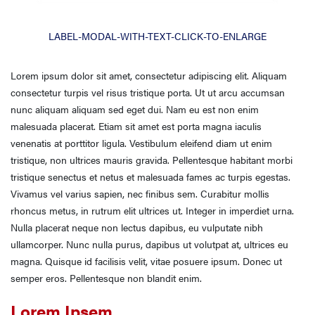
LABEL-MODAL-WITH-TEXT-CLICK-TO-ENLARGE
Lorem ipsum dolor sit amet, consectetur adipiscing elit. Aliquam
consectetur turpis vel risus tristique porta. Ut ut arcu accumsan
nunc aliquam aliquam sed eget dui. Nam eu est non enim
malesuada placerat. Etiam sit amet est porta magna iaculis
venenatis at porttitor ligula. Vestibulum eleifend diam ut enim
tristique, non ultrices mauris gravida. Pellentesque habitant morbi
tristique senectus et netus et malesuada fames ac turpis egestas.
Vivamus vel varius sapien, nec finibus sem. Curabitur mollis
rhoncus metus, in rutrum elit ultrices ut. Integer in imperdiet urna.
Nulla placerat neque non lectus dapibus, eu vulputate nibh
ullamcorper. Nunc nulla purus, dapibus ut volutpat at, ultrices eu
magna. Quisque id facilisis velit, vitae posuere ipsum. Donec ut
semper eros. Pellentesque non blandit enim.
Lorem Ipsem