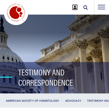
Jump
to
Main
Content
TESTIMONY AND
CORRESPONDENCE
AMERICAN SOCIETY OF HEMATOLOGY
ADVOCACY
TESTIMONY A