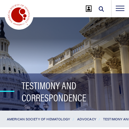
Jump
to
Main
Content
TESTIMONY AND
CORRESPONDENCE
AMERICAN SOCIETY OF HEMATOLOGY
ADVOCACY
TESTIMONY A