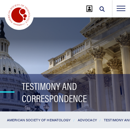
Jump
to
Main
Content
TESTIMONY AND
CORRESPONDENCE
AMERICAN SOCIETY OF HEMATOLOGY
ADVOCACY
TESTIMONY A