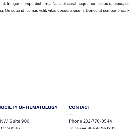
s ut. Integer in imperdiet urna. Nulla placerat neque non lectus dapibus, e
a. Quisque id facilisis velit, vitae posuere ipsum. Donec ut semper eros. 
SOCIETY OF HEMATOLOGY
CONTACT
 NW, Suite 900,
Phone 202-776-0544
 DC 20036
Toll Free 866-828-1231