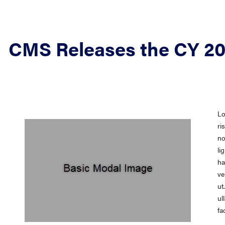
CMS Releases the CY 20
Lo
ri
no
li
ha
ve
ut
ul
fa