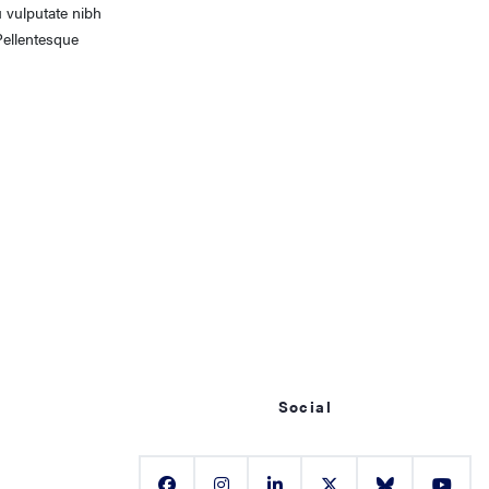
u vulputate nibh
Pellentesque
Social