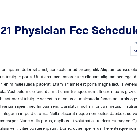
21 Physician Fee Schedul
A
rem ipsum dolor sit amet, consectetur adipiscing elit. Aliquam consectetur
sus tristique porta. Ut ut arcu accumsan nunc aliquam aliquam sed eget d
n enim malesuada placerat. Etiam sit amet est porta magna iaculis venenat
gula. Vestibulum eleifend diam ut enim tristique, non ultrices mauris gravi
bitant morbi tristique senectus et netus et malesuada fames ac turpis eg
l varius sapien, nec finibus sem. Curabitur mollis rhoncus metus, in rutrum
. Integer in imperdiet urna. Nulla placerat neque non lectus dapibus, eu v
lamcorper. Nunc nulla purus, dapibus ut volutpat at, ultrices eu magna. Q
cilisis velit, vitae posuere ipsum. Donec ut semper eros. Pellentesque non