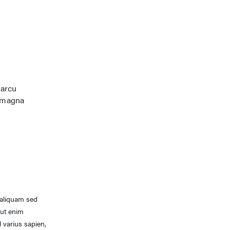
 arcu
a magna
 aliquam sed
 ut enim
 varius sapien,