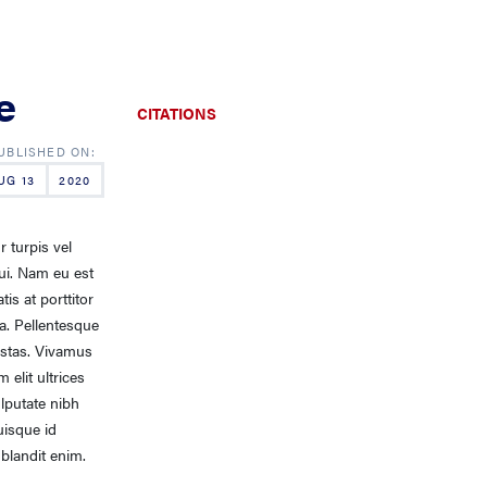
e
CITATIONS
UG 13
2020
 turpis vel
ui. Nam eu est
is at porttitor
da. Pellentesque
estas. Vivamus
 elit ultrices
ulputate nibh
uisque id
 blandit enim.